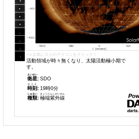
👈 お気に入りのアイコンをクリック！
活動領域が時々無くなり、太陽活動極小期で
す。
えいせい
衛星
:
SDO
じこく
時刻
:
19時0分
しゅるい
きょくたんしがいせん
種類
:
極端紫外線