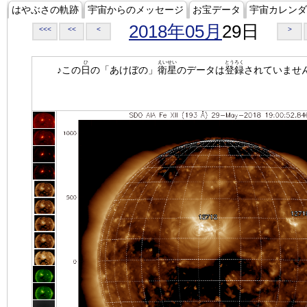
はやぶさの軌跡
宇宙からのメッセージ
お宝データ
宇宙カレンダ
2018年05月
29日
<<<
<<
<
>
ひ
えいせい
とうろく
♪この
日
の「あけぼの」
衛星
のデータは
登録
されていませ