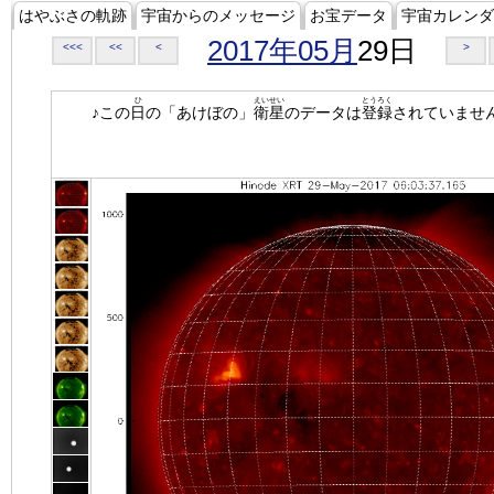
はやぶさの軌跡
宇宙からのメッセージ
お宝データ
宇宙カレンダ
2017年05月
29日
<<<
<<
<
>
ひ
えいせい
とうろく
♪この
日
の「あけぼの」
衛星
のデータは
登録
されていませ