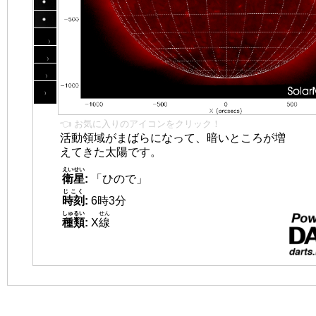
👈 お気に入りのアイコンをクリック！
活動領域がまばらになって、暗いところが増
えてきた太陽です。
えいせい
衛星
:
「ひので」
じこく
時刻
:
6時3分
しゅるい
せん
種類
:
X
線