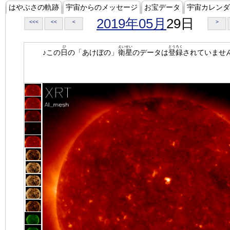
はやぶさの軌跡
宇宙からのメッセージ
お宝データ
宇宙カレンダ
2019年05月
29日
<<<
<<
<
>
ひ
えいせい
とうろく
♪この
日
の「あけぼの」
衛星
のデータは
登録
されていませ