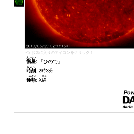
👈 お気に入りのアイコンをクリック！
えいせい
衛星
:
「ひので」
じこく
時刻
:
2時3分
しゅるい
せん
種類
:
X
線