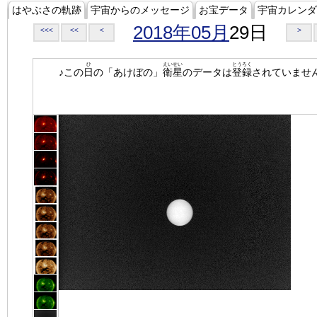
はやぶさの軌跡
宇宙からのメッセージ
お宝データ
宇宙カレンダ
2018年05月
29日
<<<
<<
<
>
ひ
えいせい
とうろく
♪この
日
の「あけぼの」
衛星
のデータは
登録
されていませ