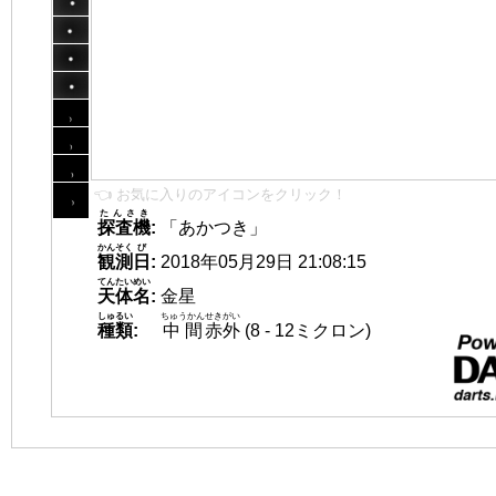
👈 お気に入りのアイコンをクリック！
たんさき
探査機
:
「あかつき」
かんそく
び
観測
日
:
2018年05月29日 21:08:15
てんたいめい
天体名
:
金星
しゅるい
ちゅうかん
せきがい
種類
:
中間
赤外
(8 - 12ミクロン)