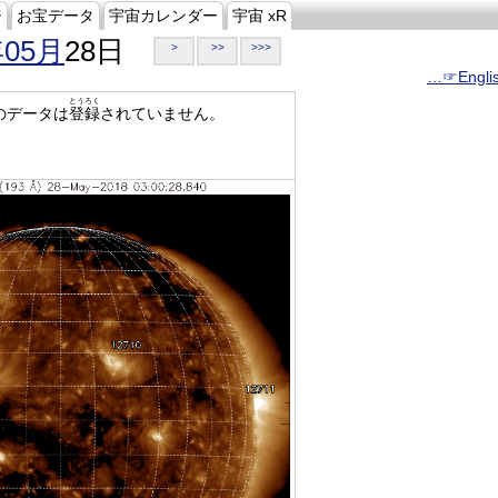
ジ
お宝データ
宇宙カレンダー
宇宙 xR
年05月
28日
>
>>
>>>
…☞Engli
とうろく
のデータは
登録
されていません。