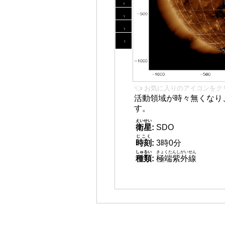
👈 お気に入りのアイコンをク
活動領域が時々無くなり
す。
えいせい
衛星
:
SDO
じこく
時刻
:
3時0分
しゅるい
きょくたんしがいせん
種類
:
極端紫外線