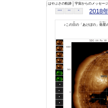
はやぶさの軌跡
宇宙からのメッセー
2018
<<<
<<
<
ひ
えいせい
♪この
日
の「あけぼの」
衛星