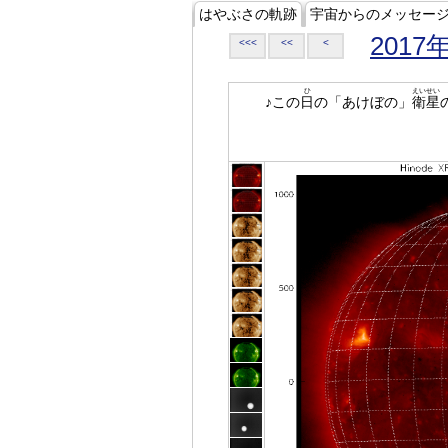
はやぶさの軌跡
宇宙からのメッセー
2017
<<<
<<
<
ひ
えいせい
♪この
日
の「あけぼの」
衛星