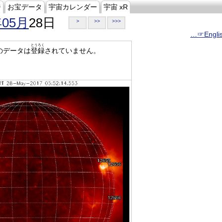
ジ
お宝データ
宇宙カレンダー
宇宙 xR
年05月
28日
>
>>
>>>
…☞Engli
とうろく
のデータは
登録
されていません。