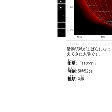
👈 お気に入りのアイコンをク
活動領域がまばらになっ
えてきた太陽です。
えいせい
衛星
:
「ひので」
じこく
時刻
:
5時52分
しゅるい
せん
種類
:
X
線