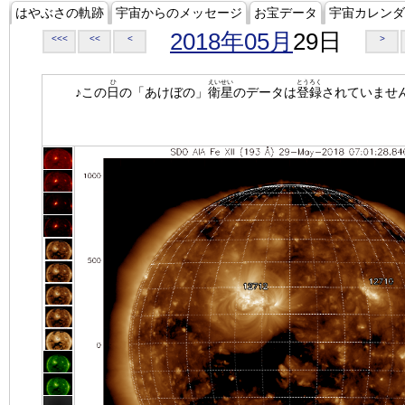
はやぶさの軌跡
宇宙からのメッセージ
お宝データ
宇宙カレンダ
2018年05月
29日
<<<
<<
<
>
ひ
えいせい
とうろく
♪この
日
の「あけぼの」
衛星
のデータは
登録
されていませ