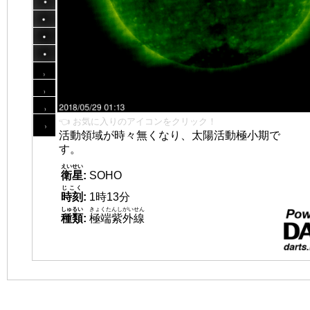
👈 お気に入りのアイコンをクリック！
活動領域が時々無くなり、太陽活動極小期で
す。
えいせい
衛星
:
SOHO
じこく
時刻
:
1時13分
しゅるい
きょくたんしがいせん
種類
:
極端紫外線