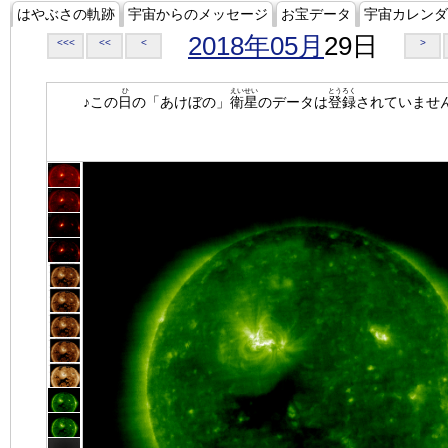
はやぶさの軌跡
宇宙からのメッセージ
お宝データ
宇宙カレンダ
2018年05月
29日
<<<
<<
<
>
ひ
えいせい
とうろく
♪この
日
の「あけぼの」
衛星
のデータは
登録
されていませ