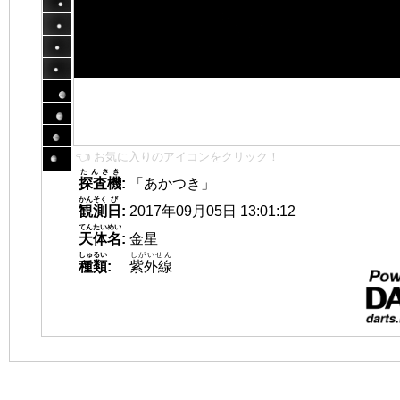
👈 お気に入りのアイコンをクリック！
たんさき
探査機
:
「あかつき」
かんそく
び
観測
日
:
2017年09月05日 13:01:12
てんたいめい
天体名
:
金星
しゅるい
しがいせん
種類
:
紫外線