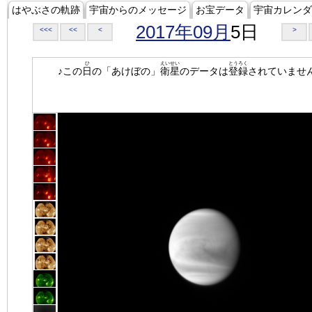
はやぶさの軌跡
宇宙からのメッセージ
お宝データ
宇宙カレンダ
2017年09月
5日
<<<
<<
<
>
ひ
えいせい
とうろく
♪この
日
の「あけぼの」
衛星
のデータは
登録
されていませ