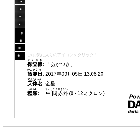
👈 お気に入りのアイコンをクリック！
たんさき
探査機
:
「あかつき」
かんそく
び
観測
日
:
2017年09月05日 13:08:20
てんたいめい
天体名
:
金星
しゅるい
ちゅうかん
せきがい
種類
:
中間
赤外
(8 - 12ミクロン)