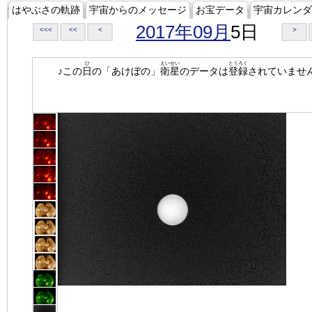
はやぶさの軌跡
宇宙からのメッセージ
お宝データ
宇宙カレンダ
2017年09月
5日
<<<
<<
<
>
ひ
えいせい
とうろく
♪この
日
の「あけぼの」
衛星
のデータは
登録
されていませ