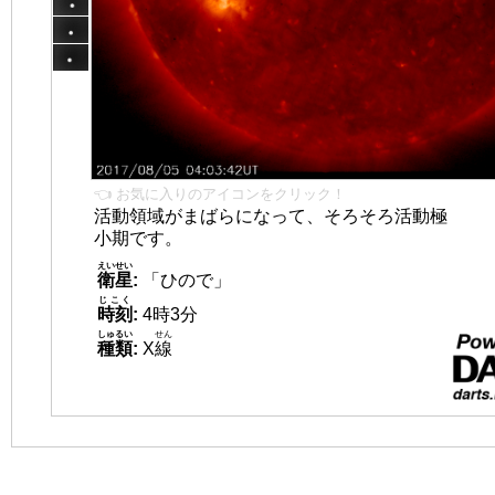
👈 お気に入りのアイコンをクリック！
活動領域がまばらになって、そろそろ活動極
小期です。
えいせい
衛星
:
「ひので」
じこく
時刻
:
4時3分
しゅるい
せん
種類
:
X
線