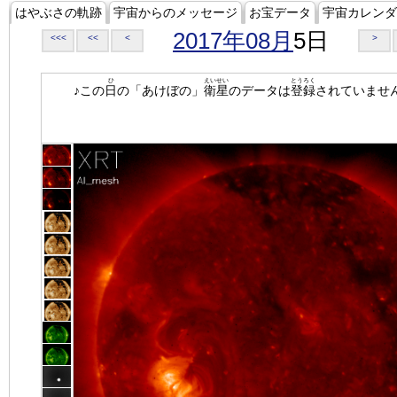
はやぶさの軌跡
宇宙からのメッセージ
お宝データ
宇宙カレンダ
2017年08月
5日
<<<
<<
<
>
ひ
えいせい
とうろく
♪この
日
の「あけぼの」
衛星
のデータは
登録
されていませ