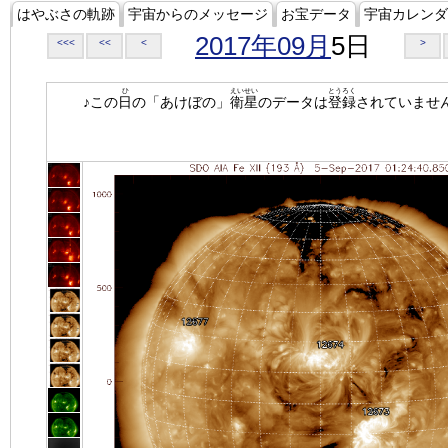
はやぶさの軌跡
宇宙からのメッセージ
お宝データ
宇宙カレンダ
2017年09月
5日
<<<
<<
<
>
ひ
えいせい
とうろく
♪この
日
の「あけぼの」
衛星
のデータは
登録
されていませ