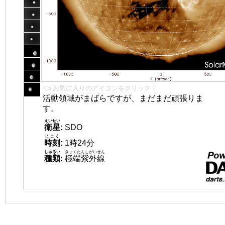
👈 お気に入りのアイコンをクリック！
活動領域がまばらですが、まだまだ頑張りま
す。
えいせい
衛星
:
SDO
じこく
時刻
:
1時24分
しゅるい
きょくたんしがいせん
種類
:
極端紫外線