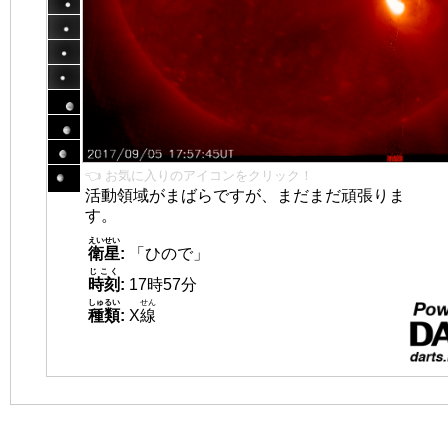
👈 お気に入りのアイコンをクリック！
活動領域がまばらですが、まだまだ頑張りま
す。
えいせい
衛星
:
「ひので」
じこく
時刻
:
17時57分
しゅるい
せん
種類
:
X
線