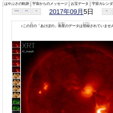
はやぶさの軌跡
宇宙からのメッセージ
お宝データ
宇宙カレンダ
2017年09月
5日
<<<
<<
<
>
ひ
えいせい
とうろく
♪この
日
の「あけぼの」
衛星
のデータは
登録
されていませ