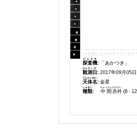
👈 お気に入りのアイコンをク
たんさき
探査機
:
「あかつき」
かんそく
び
観測
日
:
2017年09月05日 0
てんたいめい
天体名
:
金星
しゅるい
ちゅうかん
せきがい
種類
:
中間
赤外
(8 -