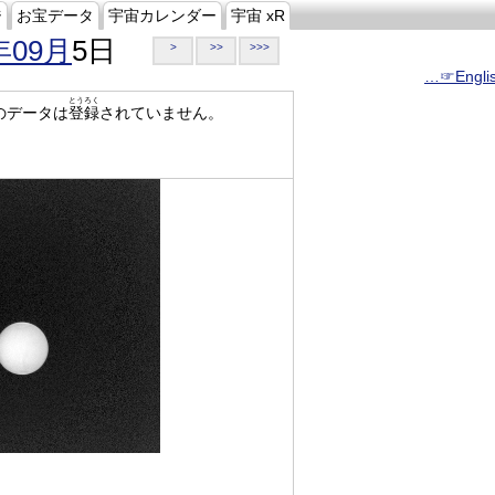
ジ
お宝データ
宇宙カレンダー
宇宙 xR
年09月
5日
>
>>
>>>
…☞Engli
とうろく
のデータは
登録
されていません。