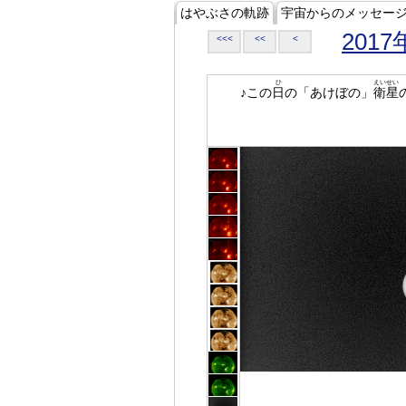
はやぶさの軌跡
宇宙からのメッセー
2017
<<<
<<
<
ひ
えいせい
♪この
日
の「あけぼの」
衛星