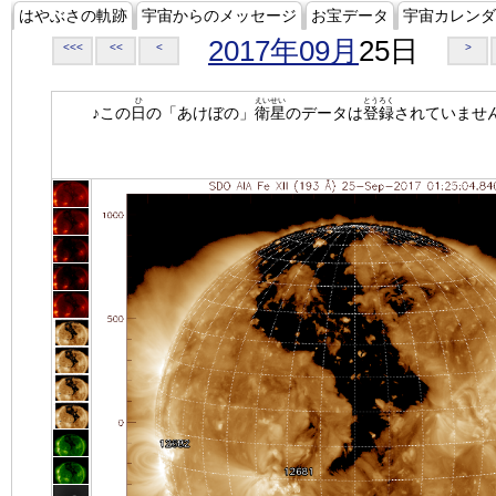
はやぶさの軌跡
宇宙からのメッセージ
お宝データ
宇宙カレンダ
2017年09月
25日
<<<
<<
<
>
ひ
えいせい
とうろく
♪この
日
の「あけぼの」
衛星
のデータは
登録
されていませ