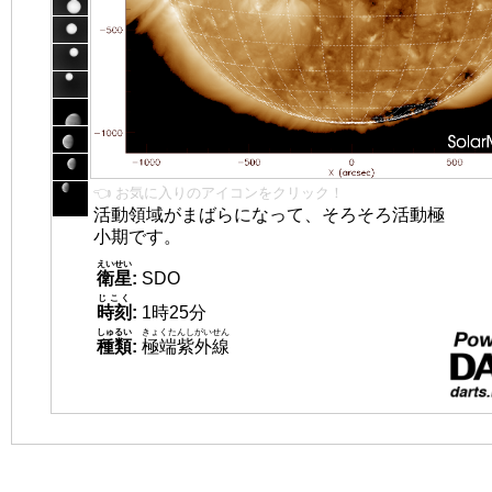
👈 お気に入りのアイコンをクリック！
活動領域がまばらになって、そろそろ活動極
小期です。
えいせい
衛星
:
SDO
じこく
時刻
:
1時25分
しゅるい
きょくたんしがいせん
種類
:
極端紫外線