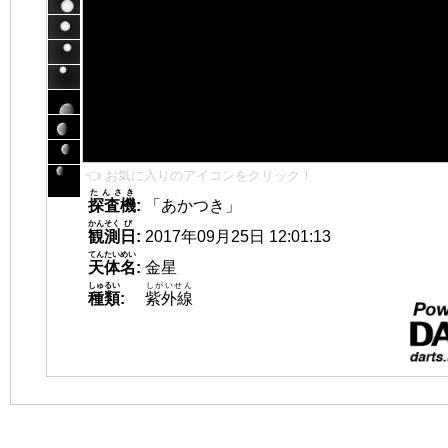
👈 お気に入りのアイコンをクリック！
たんさき
探査機
:
「あかつき」
かんそく
び
観測
日
:
2017年09月25日 12:01:13
てんたいめい
天体名
:
金星
しゅるい
しがいせん
種類
:
紫外線