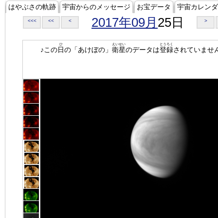
はやぶさの軌跡
宇宙からのメッセージ
お宝データ
宇宙カレンダ
2017年09月
25日
<<<
<<
<
>
ひ
えいせい
とうろく
♪この
日
の「あけぼの」
衛星
のデータは
登録
されていませ