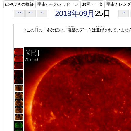
はやぶさの軌跡
宇宙からのメッセージ
お宝データ
宇宙カレンダ
2018年09月
25日
<<<
<<
<
>
ひ
えいせい
とうろく
♪この
日
の「あけぼの」
衛星
のデータは
登録
されていませ