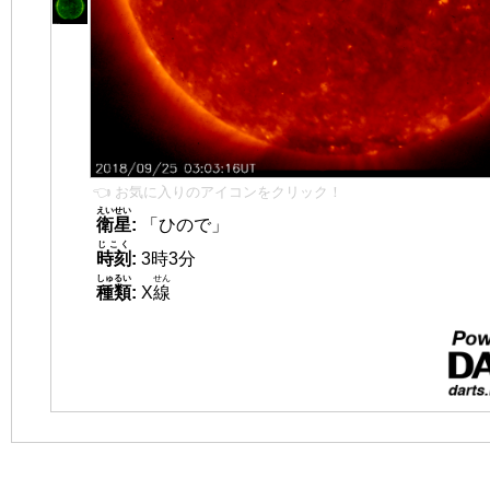
👈 お気に入りのアイコンをクリック！
えいせい
衛星
:
「ひので」
じこく
時刻
:
3時3分
しゅるい
せん
種類
:
X
線