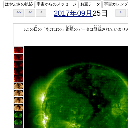
はやぶさの軌跡
宇宙からのメッセージ
お宝データ
宇宙カレンダ
2017年09月
25日
<<<
<<
<
>
ひ
えいせい
とうろく
♪この
日
の「あけぼの」
衛星
のデータは
登録
されていませ