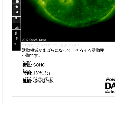
👈 お気に入りのアイコンをクリック！
活動領域がまばらになって、そろそろ活動極
小期です。
えいせい
衛星
:
SOHO
じこく
時刻
:
13時13分
しゅるい
きょくたんしがいせん
種類
:
極端紫外線