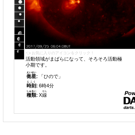
👈 お気に入りのアイコンをクリック！
活動領域がまばらになって、そろそろ活動極
小期です。
えいせい
衛星
:
「ひので」
じこく
時刻
:
6時4分
しゅるい
せん
種類
:
X
線