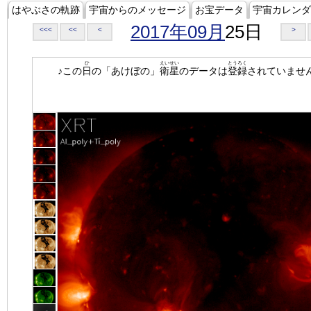
はやぶさの軌跡
宇宙からのメッセージ
お宝データ
宇宙カレンダ
2017年09月
25日
<<<
<<
<
>
ひ
えいせい
とうろく
♪この
日
の「あけぼの」
衛星
のデータは
登録
されていませ