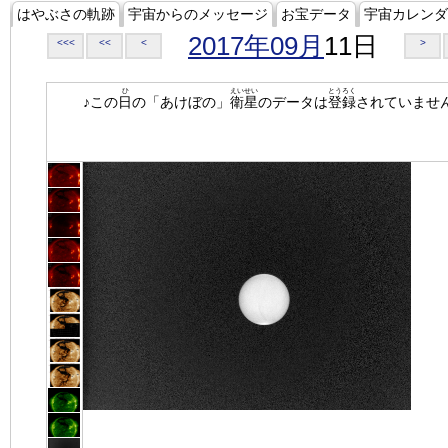
はやぶさの軌跡
宇宙からのメッセージ
お宝データ
宇宙カレンダ
2017年09月
11日
<<<
<<
<
>
ひ
えいせい
とうろく
♪この
日
の「あけぼの」
衛星
のデータは
登録
されていませ