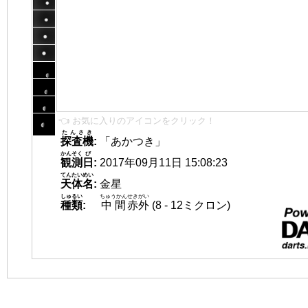
👈 お気に入りのアイコンをクリック！
たんさき
探査機
:
「あかつき」
かんそく
び
観測
日
:
2017年09月11日 15:08:23
てんたいめい
天体名
:
金星
しゅるい
ちゅうかん
せきがい
種類
:
中間
赤外
(8 - 12ミクロン)