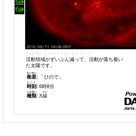
👈 お気に入りのアイコンをクリック！
活動領域がずいぶん減って、活動が落ち着い
た太陽です。
えいせい
衛星
:
「ひので」
じこく
時刻
:
6時8分
しゅるい
せん
種類
:
X
線