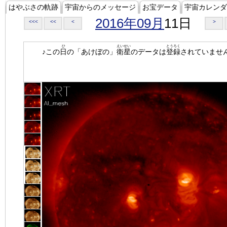
はやぶさの軌跡
宇宙からのメッセージ
お宝データ
宇宙カレンダ
2016年09月
11日
<<<
<<
<
>
ひ
えいせい
とうろく
♪この
日
の「あけぼの」
衛星
のデータは
登録
されていませ