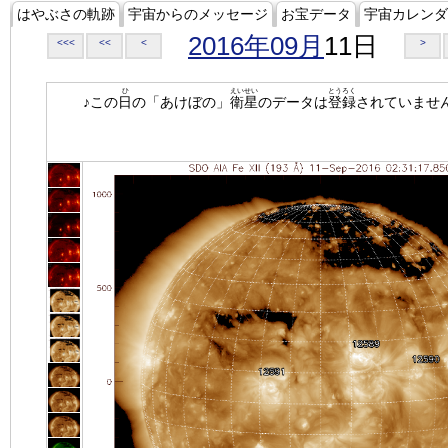
はやぶさの軌跡
宇宙からのメッセージ
お宝データ
宇宙カレンダ
2016年09月
11日
<<<
<<
<
>
ひ
えいせい
とうろく
♪この
日
の「あけぼの」
衛星
のデータは
登録
されていませ