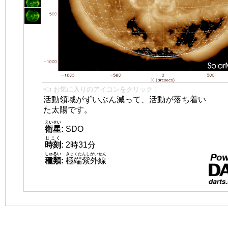
👈 お気に入りのアイコンをクリック！
活動領域がずいぶん減って、活動が落ち着い
た太陽です。
えいせい
衛星
:
SDO
じこく
時刻
:
2時31分
しゅるい
きょくたんしがいせん
種類
:
極端紫外線