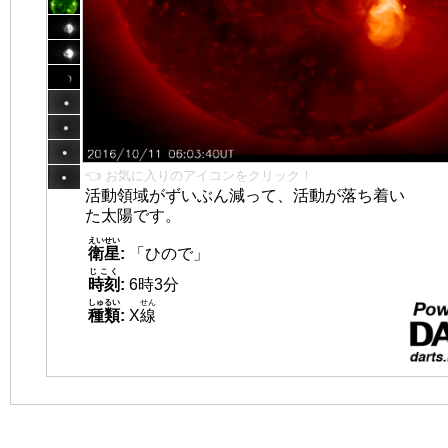
👈 お気に入りのアイコンをクリック！
活動領域がずいぶん減って、活動が落ち着い
た太陽です。
えいせい
衛星
:
「ひので」
じこく
時刻
:
6時3分
しゅるい
せん
種類
:
X
線