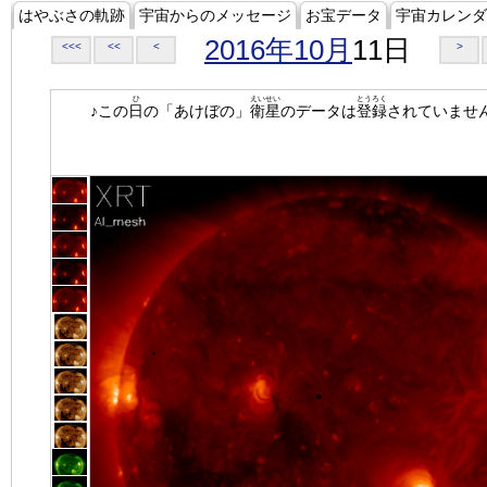
はやぶさの軌跡
宇宙からのメッセージ
お宝データ
宇宙カレンダ
2016年10月
11日
<<<
<<
<
>
ひ
えいせい
とうろく
♪この
日
の「あけぼの」
衛星
のデータは
登録
されていませ