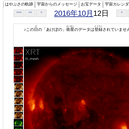
はやぶさの軌跡
宇宙からのメッセージ
お宝データ
宇宙カレンダ
2016年10月
12日
<<<
<<
<
>
ひ
えいせい
とうろく
♪この
日
の「あけぼの」
衛星
のデータは
登録
されていませ