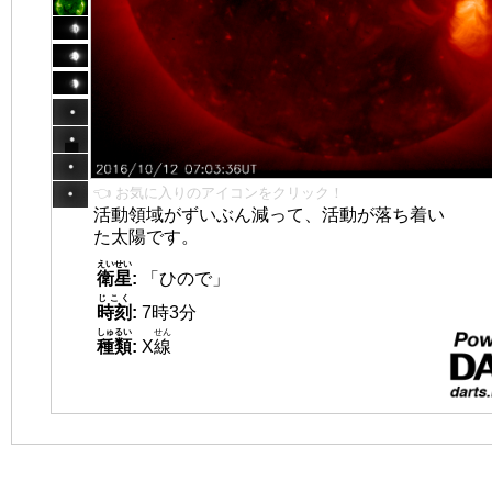
👈 お気に入りのアイコンをクリック！
活動領域がずいぶん減って、活動が落ち着い
た太陽です。
えいせい
衛星
:
「ひので」
じこく
時刻
:
7時3分
しゅるい
せん
種類
:
X
線