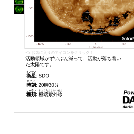
👈 お気に入りのアイコンをクリック！
活動領域がずいぶん減って、活動が落ち着い
た太陽です。
えいせい
衛星
:
SDO
じこく
時刻
:
20時30分
しゅるい
きょくたんしがいせん
種類
:
極端紫外線