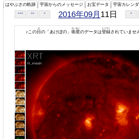
はやぶさの軌跡
宇宙からのメッセージ
お宝データ
宇宙カレンダ
2016年09月
11日
<<<
<<
<
>
ひ
えいせい
とうろく
♪この
日
の「あけぼの」
衛星
のデータは
登録
されていませ