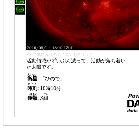
👈 お気に入りのアイコンをクリック！
活動領域がずいぶん減って、活動が落ち着い
た太陽です。
えいせい
衛星
:
「ひので」
じこく
時刻
:
18時10分
しゅるい
せん
種類
:
X
線