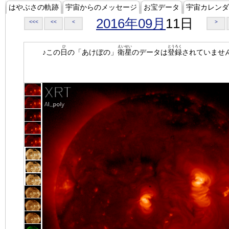
はやぶさの軌跡
宇宙からのメッセージ
お宝データ
宇宙カレンダ
2016年09月
11日
<<<
<<
<
>
ひ
えいせい
とうろく
♪この
日
の「あけぼの」
衛星
のデータは
登録
されていませ