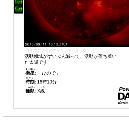
👈 お気に入りのアイコンをクリック！
活動領域がずいぶん減って、活動が落ち着い
た太陽です。
えいせい
衛星
:
「ひので」
じこく
時刻
:
18時10分
しゅるい
せん
種類
:
X
線