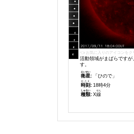
👈 お気に入りのアイコンをク
活動領域がまばらですが
す。
えいせい
衛星
:
「ひので」
じこく
時刻
:
18時4分
しゅるい
せん
種類
:
X
線