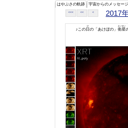
はやぶさの軌跡
宇宙からのメッセー
2017
<<<
<<
<
ひ
えいせい
♪この
日
の「あけぼの」
衛星