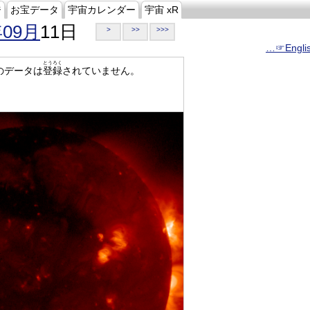
ジ
お宝データ
宇宙カレンダー
宇宙 xR
年09月
11日
>
>>
>>>
…☞Engli
とうろく
のデータは
登録
されていません。