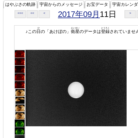
はやぶさの軌跡
宇宙からのメッセージ
お宝データ
宇宙カレンダ
2017年09月
11日
<<<
<<
<
>
ひ
えいせい
とうろく
♪この
日
の「あけぼの」
衛星
のデータは
登録
されていませ