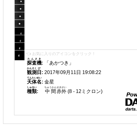
👈 お気に入りのアイコンをクリック！
たんさき
探査機
:
「あかつき」
かんそく
び
観測
日
:
2017年09月11日 19:08:22
てんたいめい
天体名
:
金星
しゅるい
ちゅうかん
せきがい
種類
:
中間
赤外
(8 - 12ミクロン)