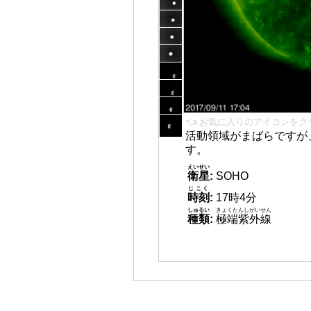
👈 お気に入りのアイコンをク
活動領域がまばらですが
す。
えいせい
衛星
:
SOHO
じこく
時刻
:
17時4分
しゅるい
きょくたんしがいせん
種類
:
極端紫外線