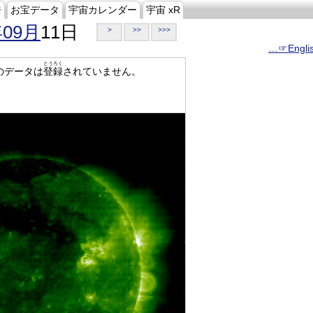
ジ
お宝データ
宇宙カレンダー
宇宙 xR
年09月
11日
>
>>
>>>
…☞Engli
とうろく
のデータは
登録
されていません。