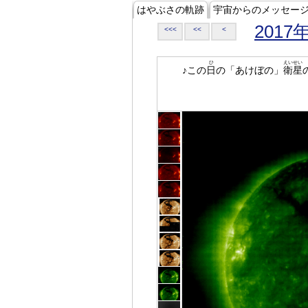
はやぶさの軌跡
宇宙からのメッセー
2017
<<<
<<
<
ひ
えいせい
♪この
日
の「あけぼの」
衛星