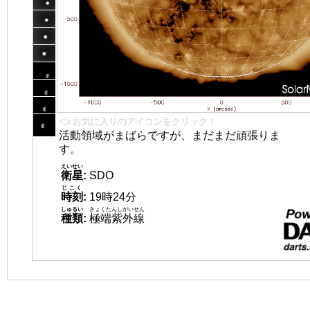
👈 お気に入りのアイコンをクリック！
活動領域がまばらですが、まだまだ頑張りま
す。
えいせい
衛星
:
SDO
じこく
時刻
:
19時24分
しゅるい
きょくたんしがいせん
種類
:
極端紫外線