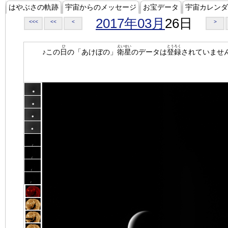
はやぶさの軌跡
宇宙からのメッセージ
お宝データ
宇宙カレンダ
2017年03月
26日
<<<
<<
<
>
ひ
えいせい
とうろく
♪この
日
の「あけぼの」
衛星
のデータは
登録
されていませ