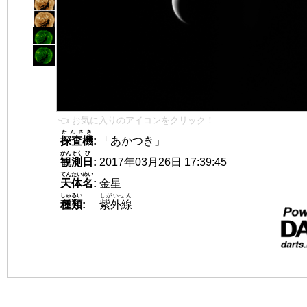
👈 お気に入りのアイコンをクリック！
たんさき
探査機
:
「あかつき」
かんそく
び
観測
日
:
2017年03月26日 17:39:45
てんたいめい
天体名
:
金星
しゅるい
しがいせん
種類
:
紫外線