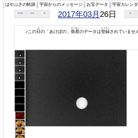
はやぶさの軌跡
宇宙からのメッセージ
お宝データ
宇宙カレンダ
2017年03月
26日
<<<
<<
<
>
ひ
えいせい
とうろく
♪この
日
の「あけぼの」
衛星
のデータは
登録
されていませ