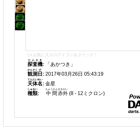
👈 お気に入りのアイコンをクリック！
たんさき
探査機
:
「あかつき」
かんそく
び
観測
日
:
2017年03月26日 05:43:19
てんたいめい
天体名
:
金星
しゅるい
ちゅうかん
せきがい
種類
:
中間
赤外
(8 - 12ミクロン)