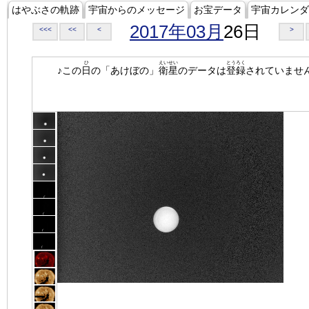
はやぶさの軌跡
宇宙からのメッセージ
お宝データ
宇宙カレンダ
2017年03月
26日
<<<
<<
<
>
ひ
えいせい
とうろく
♪この
日
の「あけぼの」
衛星
のデータは
登録
されていませ