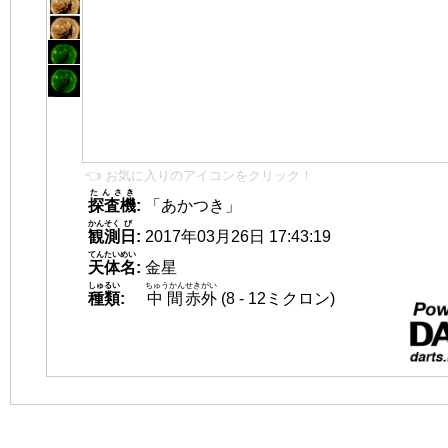
👈 お気に入りのアイコンをクリック！
たんさき
探査機
:
「あかつき」
かんそく
び
観測
日
:
2017年03月26日 17:43:19
てんたいめい
天体名
:
金星
しゅるい
ちゅうかん
せきがい
種類
:
中間
赤外
(8 - 12ミクロン)