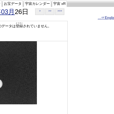
ジ
お宝データ
宇宙カレンダー
宇宙 xR
年03月
26日
>
>>
>>>
…☞Engli
とうろく
のデータは
登録
されていません。