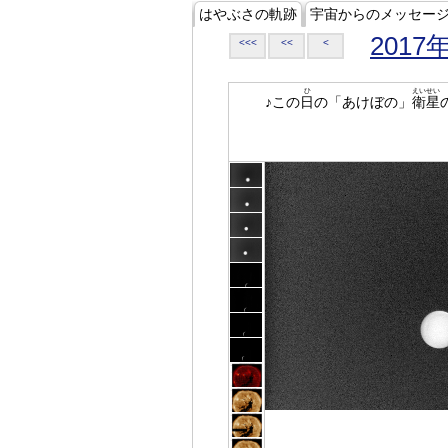
はやぶさの軌跡
宇宙からのメッセー
2017
<<<
<<
<
ひ
えいせい
♪この
日
の「あけぼの」
衛星