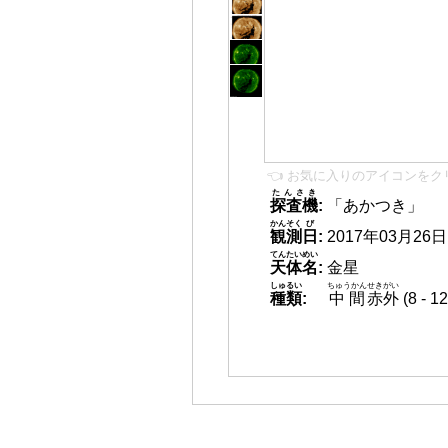
👈 お気に入りのアイコンをク
たんさき
探査機
:
「あかつき」
かんそく
び
観測
日
:
2017年03月26日 0
てんたいめい
天体名
:
金星
しゅるい
ちゅうかん
せきがい
種類
:
中間
赤外
(8 -