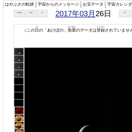
はやぶさの軌跡
宇宙からのメッセージ
お宝データ
宇宙カレンダ
2017年03月
26日
<<<
<<
<
>
ひ
えいせい
とうろく
♪この
日
の「あけぼの」
衛星
のデータは
登録
されていませ