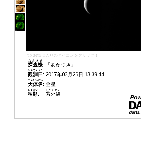
👈 お気に入りのアイコンをクリック！
たんさき
探査機
:
「あかつき」
かんそく
び
観測
日
:
2017年03月26日 13:39:44
てんたいめい
天体名
:
金星
しゅるい
しがいせん
種類
:
紫外線