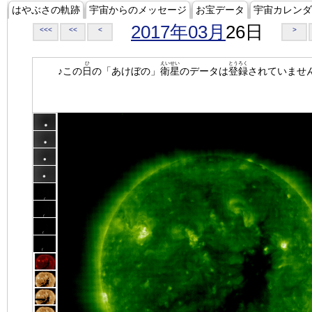
はやぶさの軌跡
宇宙からのメッセージ
お宝データ
宇宙カレンダ
2017年03月
26日
<<<
<<
<
>
ひ
えいせい
とうろく
♪この
日
の「あけぼの」
衛星
のデータは
登録
されていませ