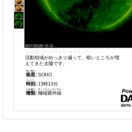
👈 お気に入りのアイコンをクリック！
活動領域がめっきり減って、暗いところが増
えてきた太陽です。
えいせい
衛星
:
SOHO
じこく
時刻
:
13時13分
しゅるい
きょくたんしがいせん
種類
:
極端紫外線