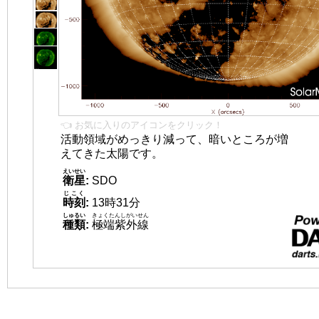
👈 お気に入りのアイコンをクリック！
活動領域がめっきり減って、暗いところが増
えてきた太陽です。
えいせい
衛星
:
SDO
じこく
時刻
:
13時31分
しゅるい
きょくたんしがいせん
種類
:
極端紫外線