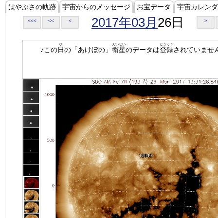
はやぶさの軌跡
宇宙からのメッセージ
お宝データ
宇宙カレンダ
2017年03月
26日
<<<
<<
<
>
ひ
えいせい
とうろく
♪この
日
の「あけぼの」
衛星
のデータは
登録
されていませ