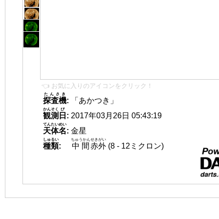
👈 お気に入りのアイコンをクリック！
たんさき
探査機
:
「あかつき」
かんそく
び
観測
日
:
2017年03月26日 05:43:19
てんたいめい
天体名
:
金星
しゅるい
ちゅうかん
せきがい
種類
:
中間
赤外
(8 - 12ミクロン)