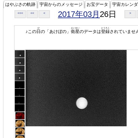
はやぶさの軌跡
宇宙からのメッセージ
お宝データ
宇宙カレンダ
2017年03月
26日
<<<
<<
<
>
ひ
えいせい
とうろく
♪この
日
の「あけぼの」
衛星
のデータは
登録
されていませ