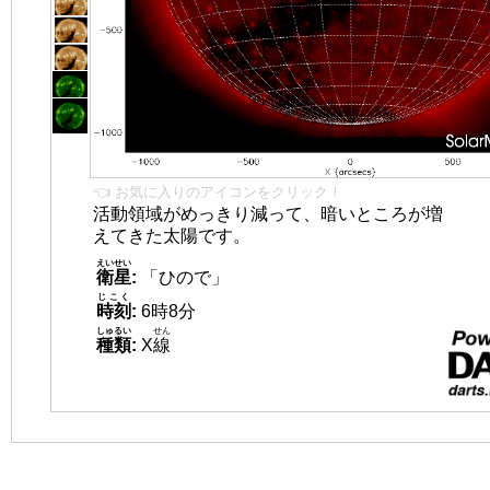
👈 お気に入りのアイコンをクリック！
活動領域がめっきり減って、暗いところが増
えてきた太陽です。
えいせい
衛星
:
「ひので」
じこく
時刻
:
6時8分
しゅるい
せん
種類
:
X
線