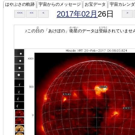
はやぶさの軌跡
宇宙からのメッセージ
お宝データ
宇宙カレンダ
2017年02月
26日
<<<
<<
<
>
ひ
えいせい
とうろく
♪この
日
の「あけぼの」
衛星
のデータは
登録
されていませ