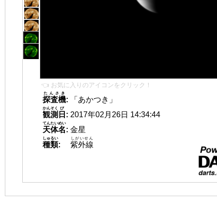
👈 お気に入りのアイコンをクリック！
たんさき
探査機
:
「あかつき」
かんそく
び
観測
日
:
2017年02月26日 14:34:44
てんたいめい
天体名
:
金星
しゅるい
しがいせん
種類
:
紫外線