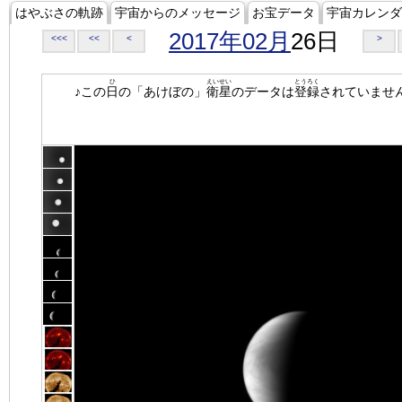
はやぶさの軌跡
宇宙からのメッセージ
お宝データ
宇宙カレンダ
2017年02月
26日
<<<
<<
<
>
ひ
えいせい
とうろく
♪この
日
の「あけぼの」
衛星
のデータは
登録
されていませ