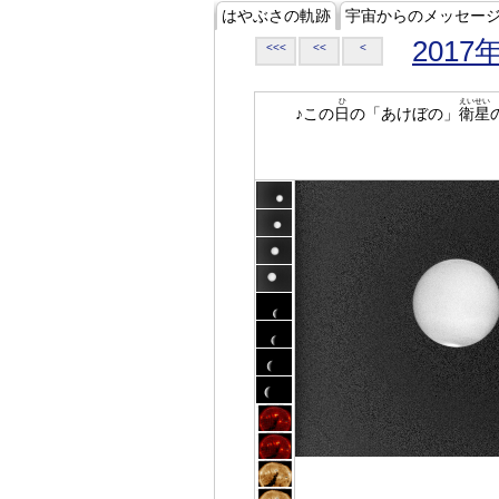
はやぶさの軌跡
宇宙からのメッセー
2017
<<<
<<
<
ひ
えいせい
♪この
日
の「あけぼの」
衛星