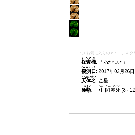
👈 お気に入りのアイコンをク
たんさき
探査機
:
「あかつき」
かんそく
び
観測
日
:
2017年02月26日 2
てんたいめい
天体名
:
金星
しゅるい
ちゅうかん
せきがい
種類
:
中間
赤外
(8 -