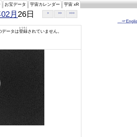
ジ
お宝データ
宇宙カレンダー
宇宙 xR
年02月
26日
>
>>
>>>
…☞Engli
とうろく
のデータは
登録
されていません。