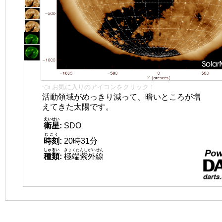
👈 お気に入りのアイコンをクリック！
活動領域がめっきり減って、暗いところが増
えてきた太陽です。
えいせい
衛星
:
SDO
じこく
時刻
:
20時31分
しゅるい
きょくたんしがいせん
種類
:
極端紫外線