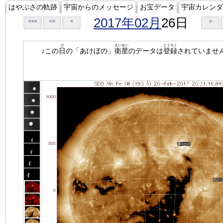
はやぶさの軌跡
宇宙からのメッセージ
お宝データ
宇宙カレンダ
2017年02月
26日
<<<
<<
<
>
ひ
えいせい
とうろく
♪この
日
の「あけぼの」
衛星
のデータは
登録
されていませ