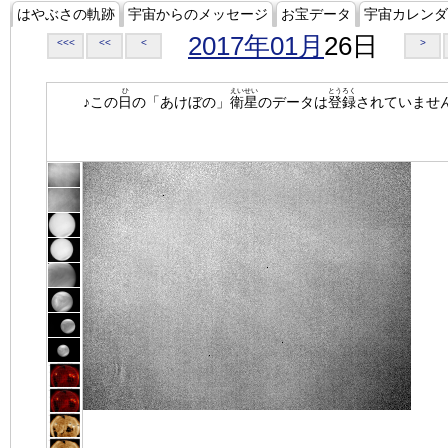
はやぶさの軌跡
宇宙からのメッセージ
お宝データ
宇宙カレンダ
2017年01月
26日
<<<
<<
<
>
ひ
えいせい
とうろく
♪この
日
の「あけぼの」
衛星
のデータは
登録
されていませ