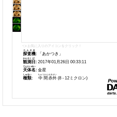
👈 お気に入りのアイコンをクリック！
たんさき
探査機
:
「あかつき」
かんそく
び
観測
日
:
2017年01月26日 00:33:11
てんたいめい
天体名
:
金星
しゅるい
ちゅうかん
せきがい
種類
:
中間
赤外
(8 - 12ミクロン)