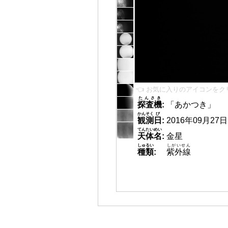
👈 お気に入りのアイコンをク
たんさき
探査機
:
「あかつき」
かんそく
び
観測
日
:
2016年09月27日 0
てんたいめい
天体名
:
金星
しゅるい
しがいせん
種類
:
紫外線