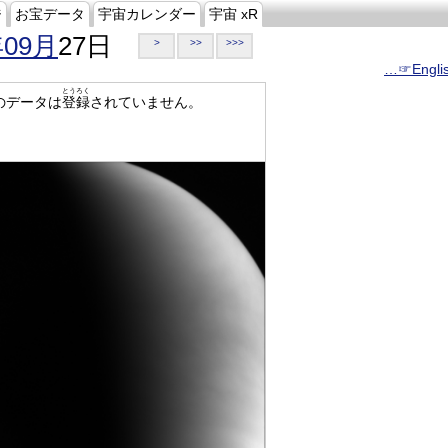
ジ
お宝データ
宇宙カレンダー
宇宙 xR
年09月
27日
>
>>
>>>
…☞Engli
とうろく
のデータは
登録
されていません。