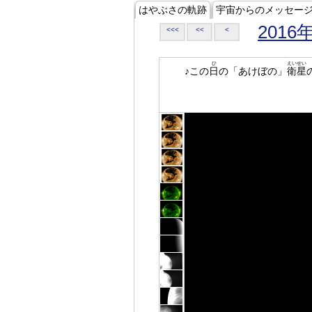
はやぶさの軌跡
宇宙からのメッセー
2016
<<<
<<
<
ひ
えいせい
♪この
日
の「あけぼの」
衛星