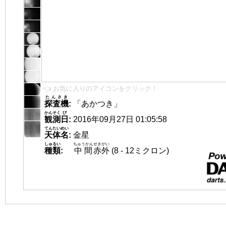
👈 お気に入りのアイコンをクリック！
たんさき
探査機
:
「あかつき」
かんそく
び
観測
日
:
2016年09月27日 01:05:58
てんたいめい
天体名
:
金星
しゅるい
ちゅうかん
せきがい
種類
:
中間
赤外
(8 - 12ミクロン)