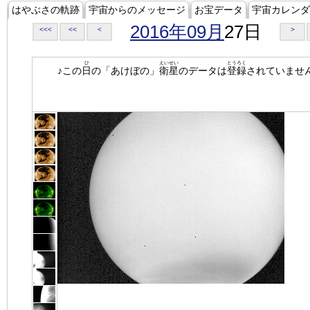
はやぶさの軌跡
宇宙からのメッセージ
お宝データ
宇宙カレンダ
2016年09月
27日
<<<
<<
<
>
ひ
えいせい
とうろく
♪この
日
の「あけぼの」
衛星
のデータは
登録
されていませ