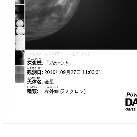
👈 お気に入りのアイコンをクリック！
たんさき
探査機
:
「あかつき」
かんそく
び
観測
日
:
2016年09月27日 11:03:31
てんたいめい
天体名
:
金星
しゅるい
せきがいせん
種類
:
赤外線
(2ミクロン)