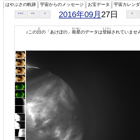
はやぶさの軌跡
宇宙からのメッセージ
お宝データ
宇宙カレンダ
2016年09月
27日
<<<
<<
<
>
ひ
えいせい
とうろく
♪この
日
の「あけぼの」
衛星
のデータは
登録
されていませ