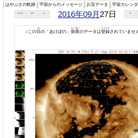
はやぶさの軌跡
宇宙からのメッセージ
お宝データ
宇宙カレンダ
2016年09月
27日
<<<
<<
<
>
ひ
えいせい
とうろく
♪この
日
の「あけぼの」
衛星
のデータは
登録
されていませ