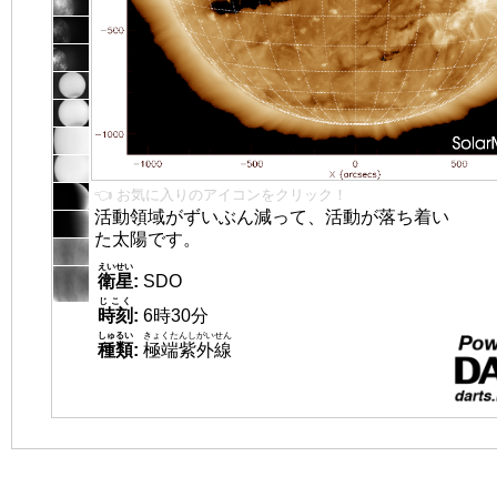
👈 お気に入りのアイコンをクリック！
活動領域がずいぶん減って、活動が落ち着い
た太陽です。
えいせい
衛星
:
SDO
じこく
時刻
:
6時30分
しゅるい
きょくたんしがいせん
種類
:
極端紫外線