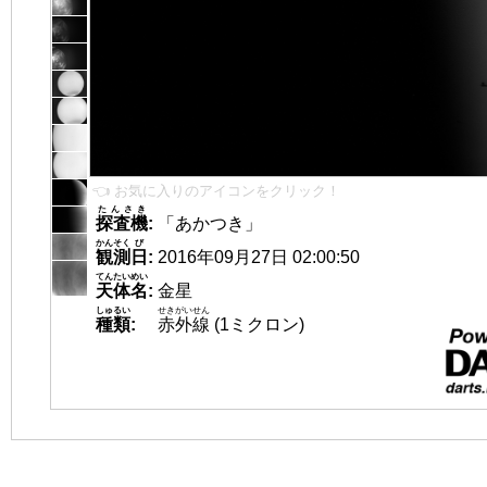
👈 お気に入りのアイコンをクリック！
たんさき
探査機
:
「あかつき」
かんそく
び
観測
日
:
2016年09月27日 02:00:50
てんたいめい
天体名
:
金星
しゅるい
せきがいせん
種類
:
赤外線
(1ミクロン)