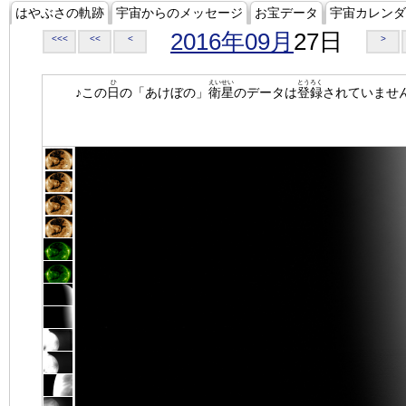
はやぶさの軌跡
宇宙からのメッセージ
お宝データ
宇宙カレンダ
2016年09月
27日
<<<
<<
<
>
ひ
えいせい
とうろく
♪この
日
の「あけぼの」
衛星
のデータは
登録
されていませ