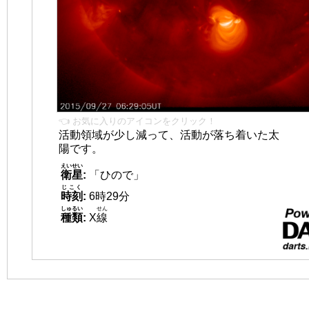
👈 お気に入りのアイコンをクリック！
活動領域が少し減って、活動が落ち着いた太
陽です。
えいせい
衛星
:
「ひので」
じこく
時刻
:
6時29分
しゅるい
せん
種類
:
X
線