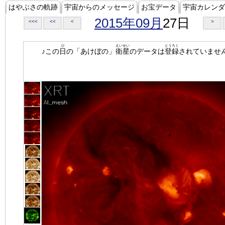
はやぶさの軌跡
宇宙からのメッセージ
お宝データ
宇宙カレンダ
2015年09月
27日
<<<
<<
<
>
ひ
えいせい
とうろく
♪この
日
の「あけぼの」
衛星
のデータは
登録
されていませ